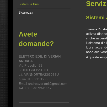
Serviz
Sistemi a bus
Sicurezza
Sistemi 
Tramite l'insta
Avete
utilizza dispo
sì che uscendo
domande?
il sistema d'a
luci si accend
base alle vos
ELETTRO EDIL DI VERIANI
A queste esig
ANDREA
Via Preselle, 53
58100 GROSSETO
c.f. VRNNDR75A23G088U
p.iva 01352110538
Email andreaveriani@gmail.com
Tel. +39 348 9341447