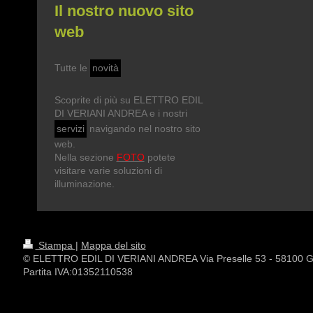
Il nostro nuovo sito
web
Tutte le
novità
Scoprite di più su ELETTRO EDIL
DI VERIANI ANDREA e i nostri
servizi
navigando nel nostro sito
web.
Nella sezione
FOTO
potete
visitare varie soluzioni di
illuminazione.
Stampa
|
Mappa del sito
© ELETTRO EDIL DI VERIANI ANDREA Via Preselle 53 - 5810
Partita IVA:01352110538